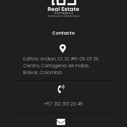
Manga combina tranquilidad residencial, zonas verdes,
parques, un hermoso malecón frente a la bahía y una
ubicación privilegiada a pocos minutos del Centro,
Bocagrande y Pie de la Popa.
Contacto
Edificio Andian, Cl. 32 #5-09 Of 311,
Centro, Cartagena de Indias,
Bolivar, Colombia
+57 312 313 23 45