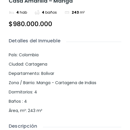
Casa Amarilla – Manga
4
hab
4
baños
243
m²
$980.000.000
Detalles del Inmueble
País
:
Colombia
Ciudad
:
Cartagena
Departamento
:
Bolivar
Zona / Barrio
:
Manga - Cartagena de Indias
Dormitorios
:
4
Baños
:
4
Área, m²
:
243
m²
Descripción