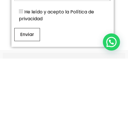
He leído y acepto la
Política de
privacidad
Avalúos comerciales
personalizados y
estratégicos
para su propiedad, terreno u
oficina.
Hable hoy con uno de nuestros asesores
especializados y tome decisiones
patrimoniales con total seguridad y
confianza
.
Contactar con un asesor