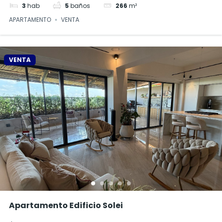
3
hab
5
baños
266
m²
APARTAMENTO
VENTA
VENTA
Apartamento Edificio Solei