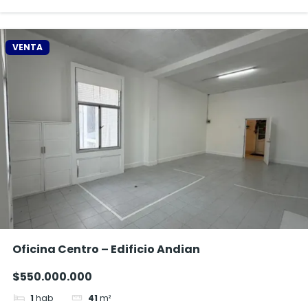
VENTA
Oficina Centro – Edificio Andian
$550.000.000
1
hab
41
m²