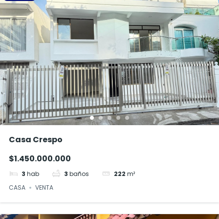
Casa Crespo
$1.450.000.000
3
hab
3
baños
222
m²
CASA
VENTA