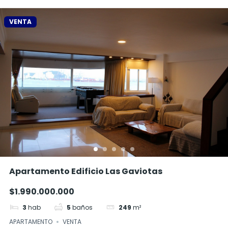
VENTA
Apartamento Edificio Las Gaviotas
$1.990.000.000
3
hab
5
baños
249
m²
APARTAMENTO
VENTA