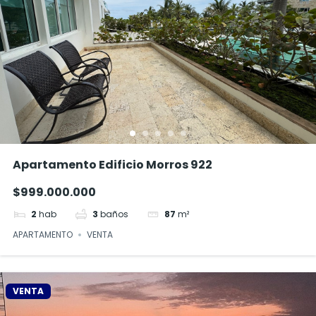
Apartamento Edificio Morros 922
$999.000.000
2
hab
3
baños
87
m²
APARTAMENTO
VENTA
VENTA