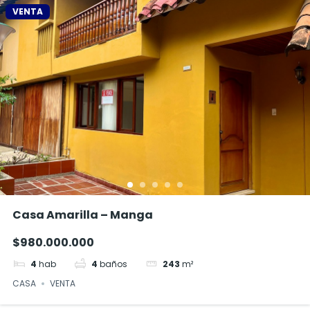
VENTA
Casa Amarilla – Manga
$980.000.000
4
hab
4
baños
243
m²
CASA
VENTA