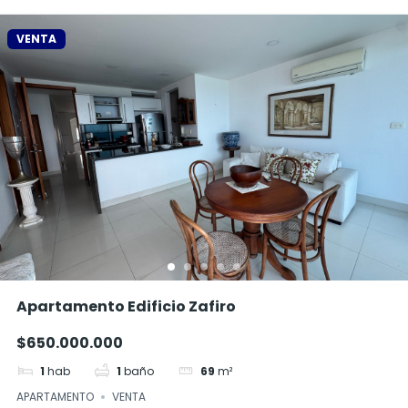
VENTA
Apartamento Edificio Zafiro
$650.000.000
1
hab
1
baño
69
m²
APARTAMENTO
VENTA