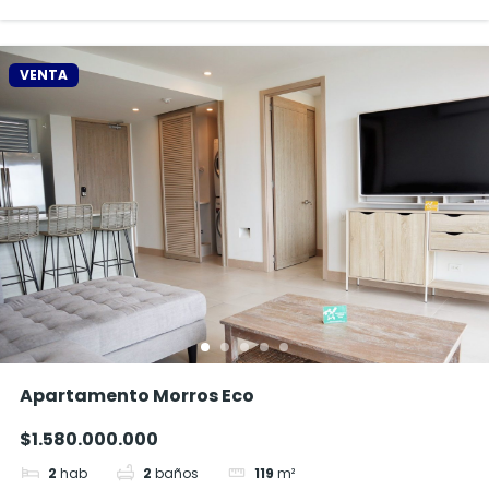
VENTA
Apartamento Morros Eco
$1.580.000.000
2
hab
2
baños
119
m²