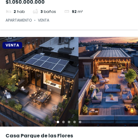
$1.050.000.000
2
hab
3
baños
92
m²
APARTAMENTO
VENTA
VENTA
Casa Parque de las Flores