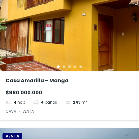
Casa Amarilla – Manga
$980.000.000
4
hab
4
baños
243
m²
CASA
VENTA
VENTA