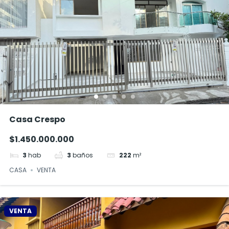
Casa Crespo
$1.450.000.000
3
hab
3
baños
222
m²
CASA
VENTA
VENTA