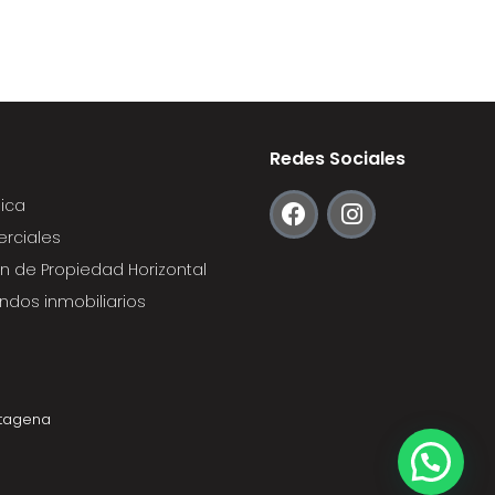
Redes Sociales
dica
rciales
n de Propiedad Horizontal
endos inmobiliarios
rtagena