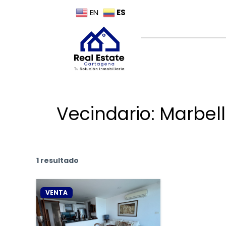
ES
EN
Vecindario:
Marbel
1 resultado
VENTA