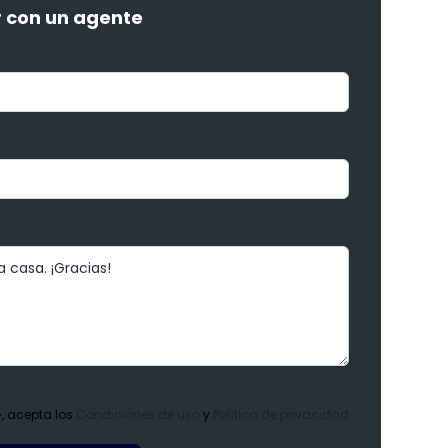
 con un agente
», acepta los
Condiciones de uso
y
Política de privacidad