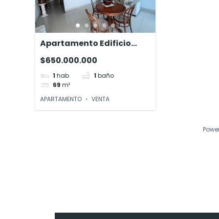
Apartamento Edificio
Zafiro
$650.000.000
1
hab
1
baño
69
m²
APARTAMENTO
VENTA
Powe