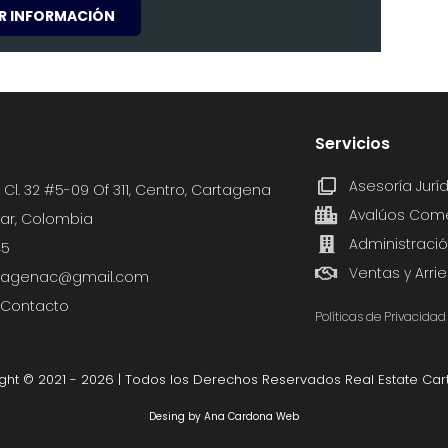
AR INFORMACIÓN
Servicios
Asesoría Jurí
, Cl. 32 #5-09 Of 311, Centro, Cartagena
Avalúos Come
ivar, Colombia
Administració
45
Ventas y Arri
rtagenac@gmail.com
 Contacto
Políticas de Privacidad
ght © 2021 - 2026 | Todos los Derechos Reservados Real Estate Ca
Desing by
Ana Cardona Web