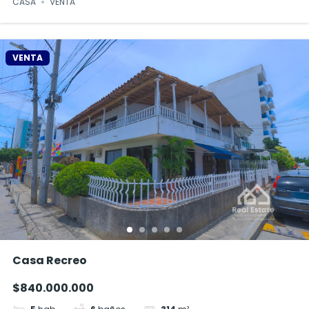
CASA
VENTA
VENTA
Casa Recreo
$840.000.000
5
hab
6
baños
314
m²