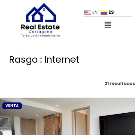
ES
EN
Rasgo :
Internet
21 resultados
VENTA