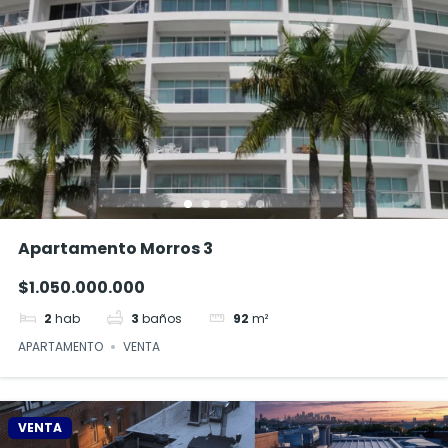
Apartamento Morros 3
$1.050.000.000
2
hab
3
baños
92
m²
APARTAMENTO
VENTA
VENTA