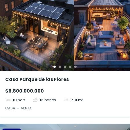
Casa Parque de las Flores
$6.800.000.000
10
hab
13
baños
710
m²
CASA
VENTA