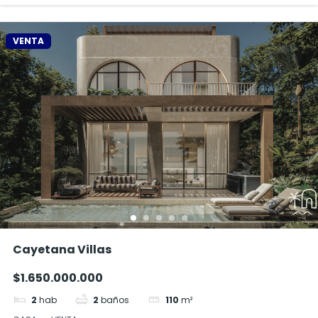
VENTA
Cayetana Villas
$1.650.000.000
2
hab
2
baños
110
m²