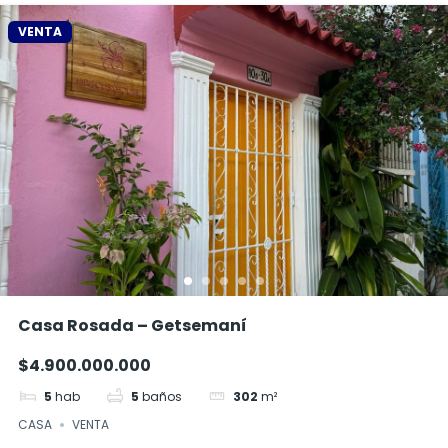
VENTA
Casa Rosada – Getsemaní
$4.900.000.000
5
hab
5
baños
302
m²
CASA
VENTA