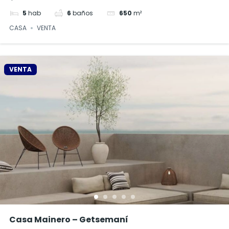
5
hab
6
baños
650
m²
CASA
VENTA
VENTA
Casa Mainero – Getsemaní