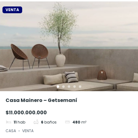
VENTA
Casa Mainero – Getsemaní
$11.000.000.000
11
hab
6
baños
480
m²
CASA
VENTA