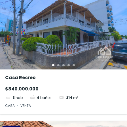
Casa Recreo
$840.000.000
5
hab
6
baños
314
m²
CASA
VENTA