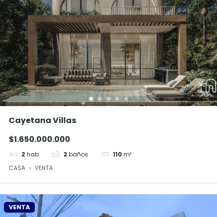
Cayetana Villas
$1.650.000.000
2
hab
2
baños
110
m²
CASA
VENTA
VENTA