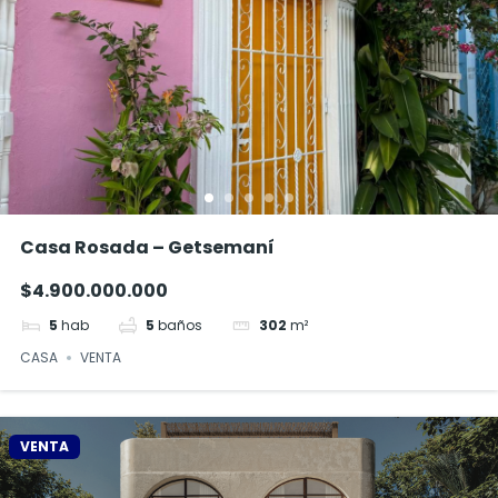
Casa Rosada – Getsemaní
$4.900.000.000
5
hab
5
baños
302
m²
CASA
VENTA
VENTA